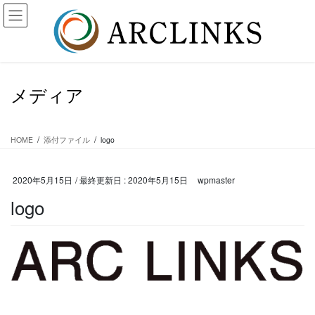
コ
ナ
ン
ビ
テ
ゲ
ン
ー
ツ
シ
に
ョ
メディア
移
ン
動
に
移
動
HOME
添付ファイル
logo
2020年5月15日
/ 最終更新日 :
2020年5月15日
wpmaster
logo