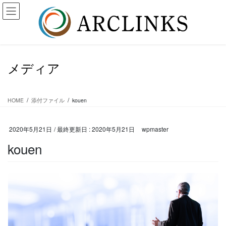
コ
ナ
ン
ビ
テ
ゲ
ン
ー
ツ
シ
に
ョ
メディア
移
ン
動
に
移
動
HOME
添付ファイル
kouen
2020年5月21日
/ 最終更新日 :
2020年5月21日
wpmaster
kouen