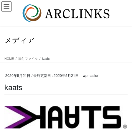
コ
ナ
ン
ビ
テ
ゲ
ン
ー
ツ
シ
に
ョ
メディア
移
ン
動
に
移
動
HOME
添付ファイル
kaats
2020年5月21日
/ 最終更新日 :
2020年5月21日
wpmaster
kaats