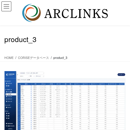
コ
ナ
ン
ビ
テ
ゲ
ン
ー
ツ
シ
に
ョ
product_3
移
ン
動
に
移
動
HOME
CORISEデータベース
product_3