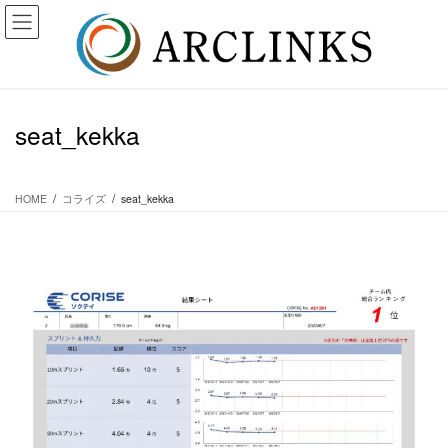
コ
ナ
ン
ビ
テ
ゲ
ン
ー
ツ
シ
に
ョ
seat_kekka
移
ン
動
に
移
動
HOME
コライズ
seat_kekka