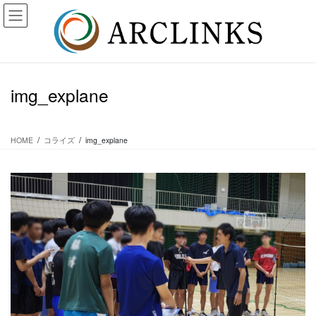
コ
ナ
ン
ビ
テ
ゲ
ン
ー
ツ
シ
に
ョ
img_explane
移
ン
動
に
移
動
HOME
コライズ
img_explane