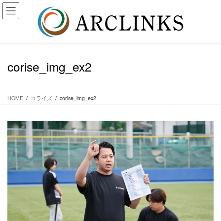
コ
ナ
ン
ビ
テ
ゲ
ン
ー
ツ
シ
に
ョ
corise_img_ex2
移
ン
動
に
移
動
HOME
コライズ
corise_img_ex2