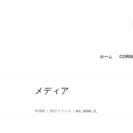
コ
ナ
ン
ビ
テ
ゲ
ン
ー
ツ
シ
に
ョ
移
ン
動
に
ホーム
CORI
移
動
メディア
HOME
添付ファイル
arc_slider_2_