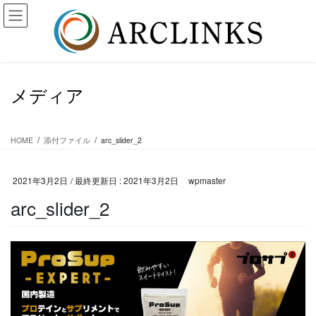
コ
ナ
ン
ビ
テ
ゲ
ン
ー
ツ
シ
に
ョ
メディア
移
ン
動
に
移
動
HOME
添付ファイル
arc_slider_2
2021年3月2日
/ 最終更新日 :
2021年3月2日
wpmaster
arc_slider_2