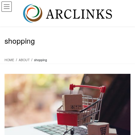
コ
ナ
ン
ビ
テ
ゲ
ン
ー
ツ
シ
に
ョ
shopping
移
ン
動
に
移
動
HOME
ABOUT
shopping